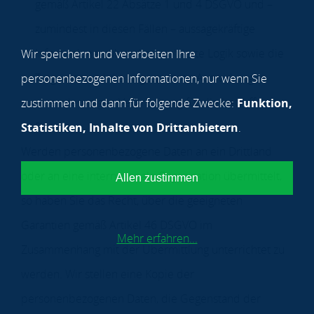
gemäß Artikel 22 Absätze 1 und 4 DSGVO und –
zumindest in diesen Fällen – aussagekräftige
Informationen über die involvierte Logik sowie die
Wir speichern und verarbeiten Ihre
Tragweite und die angestrebten Auswirkungen
personenbezogenen Informationen, nur wenn Sie
einer derartigen Verarbeitung für die betroffene
zustimmen und dann für folgende Zwecke:
Funktion,
Person.
Statistiken, Inhalte von Drittanbietern
.
Werden personenbezogene Daten an ein Drittland
oder an eine internationale Organisation übermittelt,
Allen zustimmen
so haben Sie das Recht, über die geeigneten
Garantien gemäß Artikel 46 DSGVO im
Mehr erfahren
...
Zusammenhang mit der Übermittlung unterrichtet zu
werden. Wir stellen eine Kopie der
personenbezogenen Daten, die Gegenstand der